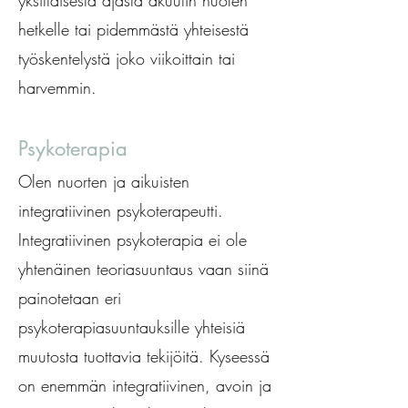
yksittäisestä ajasta akuutin huolen
hetkelle tai pidemmästä yhteisestä
työskentelystä joko viikoittain tai
harvemmin.
Psykoterapia
Olen nuorten ja aikuisten
integratiivinen psykoterapeutti.
Integratiivinen psykoterapia ei ole
yhtenäinen teoriasuuntaus vaan siinä
painotetaan eri
psykoterapiasuuntauksille yhteisiä
muutosta tuottavia tekijöitä. Kyseessä
on enemmän integratiivinen, avoin ja