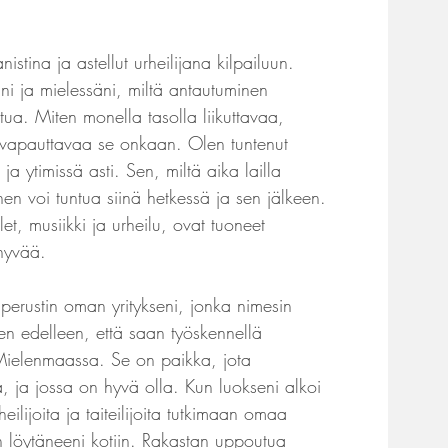
nistina ja astellut urheilijana kilpailuun.
i ja mielessäni, miltä antautuminen
ntua. Miten monella tasolla liikuttavaa,
a vapauttavaa se onkaan. Olen tuntenut
ja ytimissä asti. Sen, miltä aika lailla
en voi tuntua siinä hetkessä ja sen jälkeen.
 musiikki ja urheilu, ovat tuoneet
yvää.​​
perustin oman yritykseni, jonka nimesin
en edelleen, että saan työskennellä
Mielenmaassa. Se on paikka, jota
, ja jossa on hyvä olla. Kun luokseni alkoi
heilijoita ja taiteilijoita tutkimaan omaa
 löytäneeni kotiin. Rakastan uppoutua