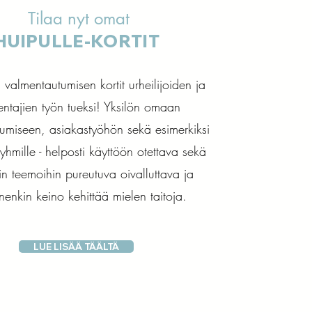
Tilaa nyt omat
HUIPULLE-KORTIT
 valmentautumisen kortit urheilijoiden ja
ntajien työn tueksi! Yksilön omaan
umiseen, asiakastyöhön sekä esimerkiksi
e ryhmille - helposti käyttöön otettava sekä
iin teemoihin pureutuva oivalluttava ja
inenkin keino kehittää mielen taitoja.
LUE LISÄÄ TÄÄLTÄ