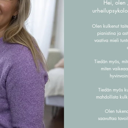
Hei, olen 
urheilupsykolo
Olen kulkenut taite
pianistina ja ast
vaativa mieli tun
Tiedän myös, mit
miten vaikeaa
hyvinvoin
Tiedän myös kui
mahdollista kulke
Olen tukenas
saavuttaa
tavoi