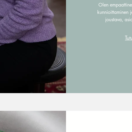
Olen empaattine
kunnioittaminen 
joustava, asi
Tu