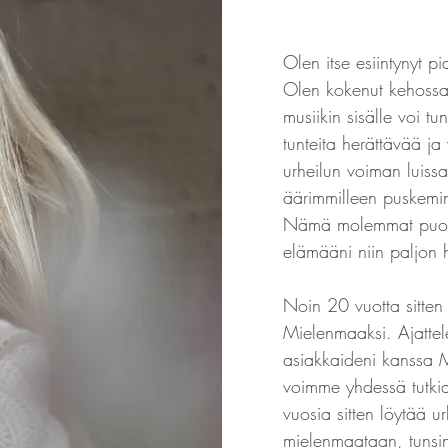
Olen itse esiintynyt pia
Olen kokenut kehossan
musiikin sisälle voi tu
tunteita herättävää j
urheilun voiman luissa 
äärimmilleen puskemin
Nämä molemmat puolet,
elämääni niin paljon h
Noin 20 vuotta sitten 
Mielenmaaksi. Ajattel
asiakkaideni kanssa 
voimme yhdessä tutkia
vuosia sitten löytää ur
mielenmaataan, tunsin