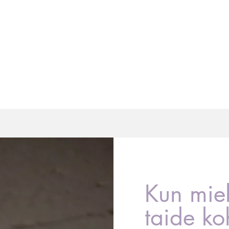
ENPSYKOLOGIA
TUOTTEET
VERKKOKURSSI
YHTEYS
LUEN
Kun miel
taide ko