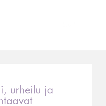
NOT JA KOULUTUKSET
BLOGI
i, urheilu ja
htaavat