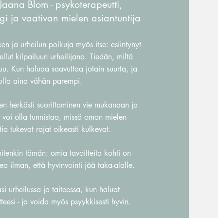
Jaana Blom - psykoterapeutti,
gi ja vaativan mielen asiantuntija
en ja urheilun polkuja myös itse: esiintynyt
ellut kilpailuun urheilijana. Tiedän, miltä
tuu. Kun haluaa saavuttaa jotain suurta, ja
olla aina vähän parempi.
en herkästi suorittaminen vie mukanaan ja
 voi olla tunnistaa, missä oman mielen
tia tukevat rajat oikeasti kulkevat.
tenkin tämän: omia tavoitteita kohti on
a ilman, että hyvinvointi jää taka-alalle.
i urheilussa ja taiteessa, kun haluat
tteesi - ja voida myös psyykkisesti hyvin.