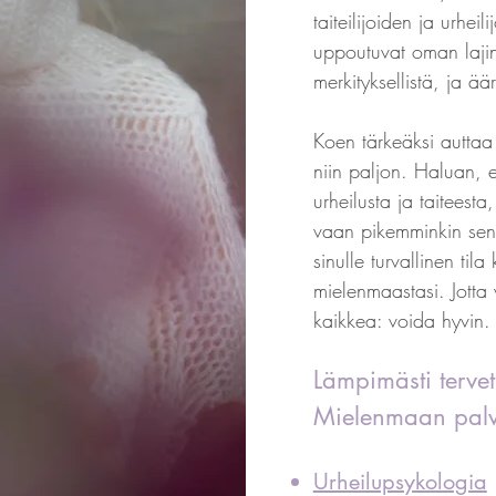
taiteilijoiden ja urhei
uppoutuvat oman lajins
merkityksellistä, ja ää
Koen tärkeäksi auttaa 
niin paljon. Haluan, 
urheilusta ja taiteest
vaan pikemminkin sen 
sinulle turvallinen til
mielenmaastasi. Jotta 
kaikkea: voida hyvin.
Lämpimästi tervet
Mielenmaan palv
Urheilupsykologia