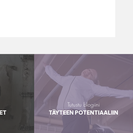
Tutustu blogiini
Tutustu blogiini
Valmentajan
IA
ET
ET
TÄYTEEN
TÄYTEEN POTENTIAALIIN
TYÖNOHJAUS
POTENTIAALIIN