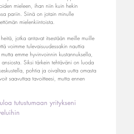
lijoiden mieleen, ihan niin kuin hekin
a pariin. Siinä on jotain minulle
rettömän mielenkiintoista.
heitä, jotka antavat itsestään meille muille
että voimme tulevaisuudessakin nauttia
a, mutta emme hyvinvoinnin kustannuksella,
ansiosta. Siksi tärkein tehtäväni on luoda
a keskustella, pohtia ja oivaltaa uutta omasta
voit saavuttaa tavoitteesi, mutta ennen
uloa tutustumaan yritykseni
eluihin