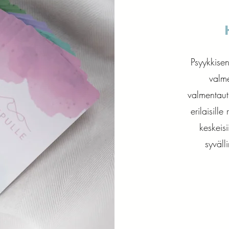
Psyykkisen
valme
valmentaut
erilaisill
keskeis
syväll