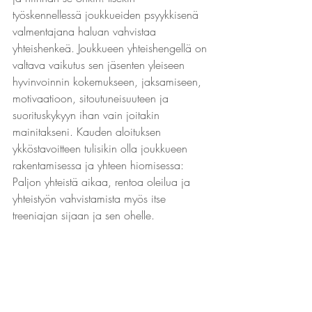
työskennellessä joukkueiden psyykkisenä 
valmentajana haluan vahvistaa 
yhteishenkeä. Joukkueen yhteishengellä on 
valtava vaikutus sen jäsenten yleiseen 
hyvinvoinnin kokemukseen, jaksamiseen, 
motivaatioon, sitoutuneisuuteen ja 
suorituskykyyn ihan vain joitakin 
mainitakseni. Kauden aloituksen 
ykköstavoitteen tulisikin olla joukkueen 
rakentamisessa ja yhteen hiomisessa: 
Paljon yhteistä aikaa, rentoa oleilua ja 
yhteistyön vahvistamista myös itse 
treeniajan sijaan ja sen ohelle.