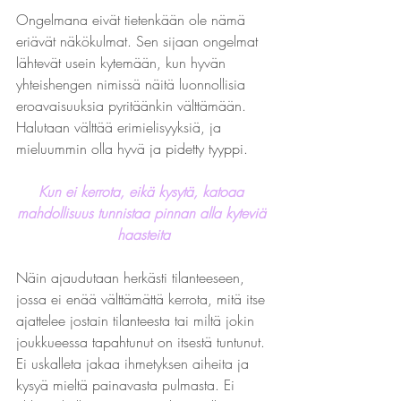
Ongelmana eivät tietenkään ole nämä 
eriävät näkökulmat. Sen sijaan ongelmat 
lähtevät usein kytemään, kun hyvän 
yhteishengen nimissä näitä luonnollisia 
eroavaisuuksia pyritäänkin välttämään. 
Halutaan välttää erimielisyyksiä, ja 
mieluummin olla hyvä ja pidetty tyyppi.
Kun ei kerrota, eikä kysytä, katoaa 
mahdollisuus tunnistaa pinnan alla kyteviä 
haasteita
Näin ajaudutaan herkästi tilanteeseen, 
jossa ei enää välttämättä kerrota, mitä itse 
ajattelee jostain tilanteesta tai miltä jokin 
joukkueessa tapahtunut on itsestä tuntunut. 
Ei uskalleta jakaa ihmetyksen aiheita ja 
kysyä mieltä painavasta pulmasta. Ei 