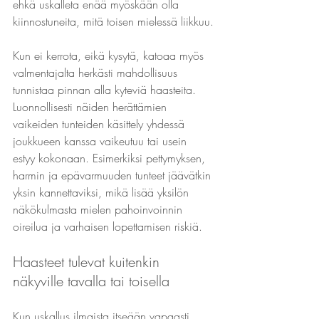
ehkä uskalleta enää myöskään olla 
kiinnostuneita, mitä toisen mielessä liikkuu.
Kun ei kerrota, eikä kysytä, katoaa myös 
valmentajalta herkästi mahdollisuus 
tunnistaa pinnan alla kyteviä haasteita. 
Luonnollisesti näiden herättämien 
vaikeiden tunteiden käsittely yhdessä 
joukkueen kanssa vaikeutuu tai usein 
estyy kokonaan. Esimerkiksi pettymyksen, 
harmin ja epävarmuuden tunteet jäävätkin 
yksin kannettaviksi, mikä lisää yksilön 
näkökulmasta mielen pahoinvoinnin 
oireilua ja varhaisen lopettamisen riskiä.
Haasteet tulevat kuitenkin 
näkyville tavalla tai toisella
Kun uskallus ilmaista itseään vapaasti 