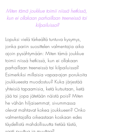
Miten tämä joukkue toimii niissä hetkissä, 
kun ei ollakaan parhaillaan treeneissä tai 
kilpailuissa?
Lopuksi vielä tärkeältä tuntuva kysymys, 
jonka pariin suosittelen valmentajia aika 
ajoin pysähtymään: Miten tämä joukkue 
toimii niissä hetkissä, kun ei ollakaan 
parhaillaan treeneissä tai kilpailuissa? 
Esimerkiksi millaisia vapaa-ajan porukoita 
joukkueesta muodostuu? Kuka järjestää 
yhteisiä tapaamisia, ketä kutsutaan, ketä 
jää tai jopa jätetään näistä pois? Miten 
he vähän hiljaisemmat, sivummassa 
olevat mahtavat kokea joukkueen? Onko 
valmentajalla oikeastaan koskaan edes 
täydellistä mahdollisuutta tietää tästä, 
saati puuttua ja muuttaa?