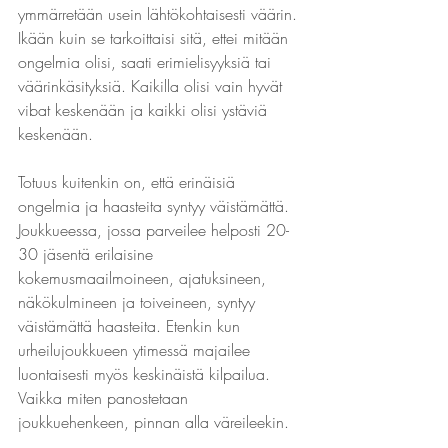
ymmärretään usein lähtökohtaisesti väärin. 
Ikään kuin se tarkoittaisi sitä, ettei mitään 
ongelmia olisi, saati erimielisyyksiä tai 
väärinkäsityksiä. Kaikilla olisi vain hyvät 
vibat keskenään ja kaikki olisi ystäviä 
keskenään.
Totuus kuitenkin on, että erinäisiä 
ongelmia ja haasteita syntyy väistämättä. 
Joukkueessa, jossa parveilee helposti 20-
30 jäsentä erilaisine 
kokemusmaailmoineen, ajatuksineen, 
näkökulmineen ja toiveineen, syntyy 
väistämättä haasteita. Etenkin kun 
urheilujoukkueen ytimessä majailee 
luontaisesti myös keskinäistä kilpailua. 
Vaikka miten panostetaan 
joukkuehenkeen, pinnan alla väreileekin.