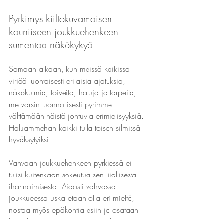
Pyrkimys kiiltokuvamaisen 
kauniiseen joukkuehenkeen 
sumentaa näkökykyä
Samaan aikaan, kun meissä kaikissa 
viriää luontaisesti erilaisia ajatuksia, 
näkökulmia, toiveita, haluja ja tarpeita, 
me varsin luonnollisesti pyrimme 
välttämään näistä johtuvia erimielisyyksiä. 
Haluammehan kaikki tulla toisen silmissä 
hyväksytyiksi.
Vahvaan joukkuehenkeen pyrkiessä ei 
tulisi kuitenkaan sokeutua sen liiallisesta 
ihannoimisesta. Aidosti vahvassa 
joukkueessa uskalletaan olla eri mieltä, 
nostaa myös epäkohtia esiin ja osataan 