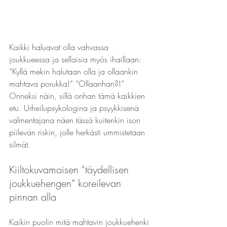
Kaikki haluavat olla vahvassa 
joukkueessa ja sellaisia myös ihaillaan: 
”Kyllä mekin halutaan olla ja ollaankin 
mahtava porukka!” ”Ollaanhan?!” 
Onneksi näin, sillä onhan tämä kaikkien 
etu. Urheilupsykologina ja psyykkisenä 
valmentajana näen tässä kuitenkin ison 
piilevän riskin, jolle herkästi ummistetaan 
silmät.
Kiiltokuvamaisen ”täydellisen 
joukkuehengen” koreilevan 
pinnan alla
Kaikin puolin mitä mahtavin joukkuehenki 