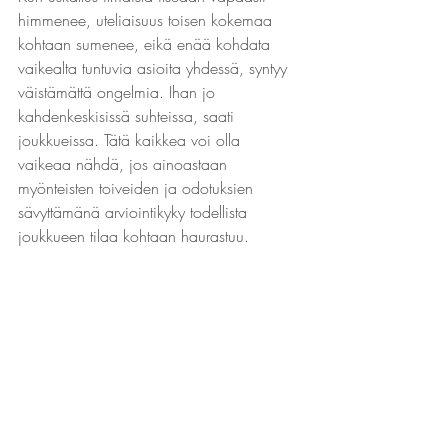
himmenee, uteliaisuus toisen kokemaa 
kohtaan sumenee, eikä enää kohdata 
vaikealta tuntuvia asioita yhdessä, syntyy 
väistämättä ongelmia. Ihan jo 
kahdenkeskisissä suhteissa, saati 
joukkueissa. Tätä kaikkea voi olla 
vaikeaa nähdä, jos ainoastaan 
myönteisten toiveiden ja odotuksien 
sävyttämänä arviointikyky todellista 
joukkueen tilaa kohtaan haurastuu.