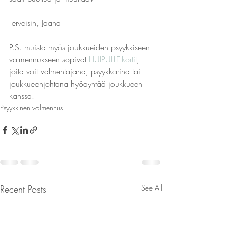
Terveisin, Jaana
P.S. muista myös joukkueiden psyykkiseen 
valmennukseen sopivat 
HUIPULLE-kortit
, 
joita voit valmentajana, psyykkarina tai 
joukkueenjohtana hyödyntää joukkueen 
kanssa.
Psyykkinen valmennus
Recent Posts
See All