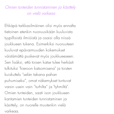
Omien tunteiden tunnistaminen ja käsittely 
on vielä vaikeaa
Ehkäpä tarkkasilmäinen olisi myös ennalta 
tietoinen etenkin nuoruusikään kuuluvista 
tyypillisistä ilmiöistä ja osaisi olla niissä 
joukkueen tukena. Esimerkiksi nuoruuteen 
kuuluvat epävarmuuden kokemukset 
väistämättä puskevat myös joukkueeseen. 
Sen lisäksi, että toisen katse tulee herkästi 
tulkituksi "kieroon katsomisena" ja toisten 
kuiskuttelu "selän takana pahan 
puhumiseksi", omat näkemykset tuntuvat 
varsin usein vain ”turhilta” ja "tyhmiltä". 
Omien tunteiden, saati ison joukkueen 
kantamien tunteiden tunnistaminen ja 
käsittely, on nuorelle muutenkin vielä 
vaikeaa.