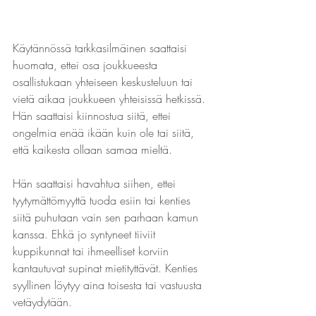
Käytännössä tarkkasilmäinen saattaisi 
huomata, ettei osa joukkueesta 
osallistukaan yhteiseen keskusteluun tai 
vietä aikaa joukkueen yhteisissä hetkissä. 
Hän saattaisi kiinnostua siitä, ettei 
ongelmia enää ikään kuin ole tai siitä, 
että kaikesta ollaan samaa mieltä.
Hän saattaisi havahtua siihen, ettei 
tyytymättömyyttä tuoda esiin tai kenties 
siitä puhutaan vain sen parhaan kamun 
kanssa. Ehkä jo syntyneet tiiviit 
kuppikunnat tai ihmeelliset korviin 
kantautuvat supinat mietityttävät. Kenties 
syyllinen löytyy aina toisesta tai vastuusta 
vetäydytään.