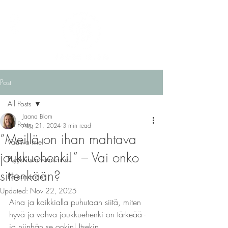
Post
All Posts
Jaana Blom
All Posts
Aug 21, 2024
3 min read
”Meillä on ihan mahtava
Vaativa mieli
joukkuehenki!” – Vai onko
Psyykkinen valmennus
sittenkään?
Palautuminen
Updated:
Nov 22, 2025
Aina ja kaikkialla puhutaan siitä, miten 
hyvä ja vahva joukkuehenki on tärkeää - 
ja niinhän se onkin! Itsekin 