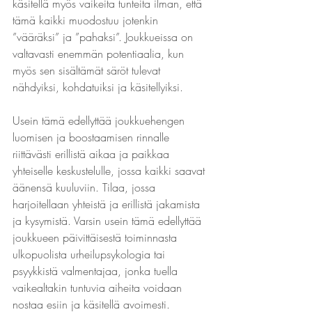
käsitellä myös vaikeita tunteita ilman, että 
tämä kaikki muodostuu jotenkin 
”vääräksi” ja ”pahaksi”. Joukkueissa on 
valtavasti enemmän potentiaalia, kun 
myös sen sisältämät säröt tulevat 
nähdyiksi, kohdatuiksi ja käsitellyiksi.
Usein tämä edellyttää joukkuehengen 
luomisen ja boostaamisen rinnalle 
riittävästi erillistä aikaa ja paikkaa 
yhteiselle keskustelulle, jossa kaikki saavat 
äänensä kuuluviin. Tilaa, jossa 
harjoitellaan yhteistä ja erillistä jakamista 
ja kysymistä. Varsin usein tämä edellyttää 
joukkueen päivittäisestä toiminnasta 
ulkopuolista urheilupsykologia tai 
psyykkistä valmentajaa, jonka tuella 
vaikealtakin tuntuvia aiheita voidaan 
nostaa esiin ja käsitellä avoimesti.